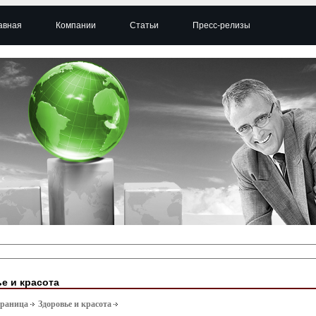
авная
Компании
Статьи
Пресс-релизы
е и красота
траница
Здоровье и красота