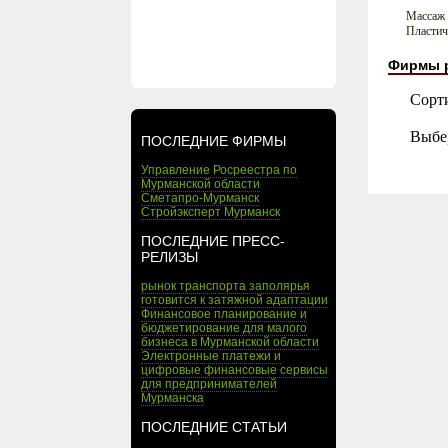
Массаж
Пластич
Фирмы 
Сорт
Выбе
ПОСЛЕДНИЕ ФИРМЫ
Управление Росреестра по
Мурманской области
Сметапро-Мурманск
Стройэксперт Мурманск
ПОСЛЕДНИЕ ПРЕСС-
РЕЛИЗЫ
рынок транспорта заполярья
готовится к затяжной адаптации
Финансовое планирование и
бюджетирование для малого
бизнеса в Мурманской области
Электронные платежи и
цифровые финансовые сервисы
для предпринимателей
Мурманска
ПОСЛЕДНИЕ СТАТЬИ