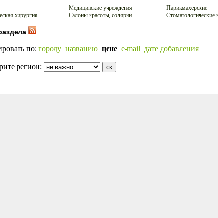
Медицинские учреждения
Парикмахерские
еская хирургия
Салоны красоты, солярии
Стоматологические 
раздела
ировать по:
городу
названию
цене
e-mail
дате добавления
рите регион: