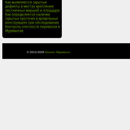
Как выявляются скрытые
дефекты в местах крепления
лестничных маршей и площадок
Как определяется наличие
скрытых протечек в кровельных
конструкциях при обследовании
Контроль плотности перевозок в
Мурманске
© 2013-
2026
Бизнес Мурманск