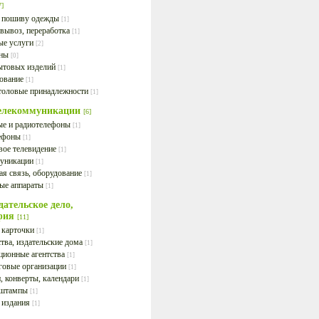
7]
о пошиву одежды
[1]
 вывоз, переработка
[1]
ые услуги
[2]
оны
[0]
ытовых изделий
[1]
ование
[1]
столовые принадлежности
[1]
телекоммуникации
[6]
е и радиотелефоны
[1]
лефоны
[1]
вое телевидение
[1]
уникации
[1]
ая связь, оборудование
[1]
ые аппараты
[1]
ательское дело,
фия
[11]
 карточки
[1]
тва, издательские дома
[1]
ионные агентства
[1]
говые организации
[1]
, конверты, календари
[1]
 штампы
[1]
 издания
[1]