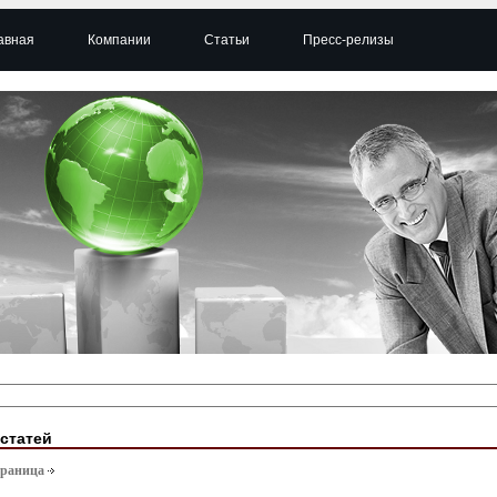
авная
Компании
Статьи
Пресс-релизы
 статей
траница