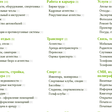
ото
Работа и карьера
Услуги
[10]
[3]
[1
сти, оборудование, спецтехника
Биржи труда
Ателье п
[0]
[1]
льные чехлы
Кадровые агентства
Отходы -
[1]
[1]
льный и инструмент
Рекрутинговые агентства
Экспертн
[1]
[1]
ис
Фотосал
[1]
ство автомобилей
Ремонт б
[1]
Проектир
ции и противоугонные системы
Посуда, 
[1]
и отдых
Транспорт
Связь, 
[5]
[2]
, отели
Агентства
Мобильны
[1]
[0]
ыха
Аренда автотранспорта
Радиоте
[1]
[1]
ы, санатории
Перевозки
Спутнико
[1]
[1]
ские агентства
Оценка транспорта
Телекомм
[1]
[0]
нные бюро и агентства
Телефонн
[1]
Телефонн
ость, стройка,
Спорт
СМИ, изд
[4]
тура
полигра
[23]
Инвентарь, экипировка
[0]
а недвижимости
Визитные
Спортивные клубы, секции
[0]
[1]
урные мастерские
Издательс
Бассейны
[1]
[1]
ена
Информац
Стадионы, спорткомплексы
[0]
[1]
тудии
Книготор
Гольф-клубы
[1]
[1]
ы - оформление помещений
Открытки
[1]
оформление помещений
Печати и
[0]
дача в аренду
Печатные
[1]