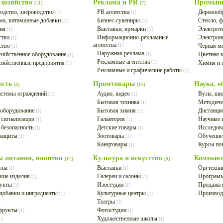
 хозяйство
Реклама и PR
Промыш
[11]
[7]
одство, звероводство
PR агентства
Деревооб
[1]
[1]
ма, витаминные добавки
Бизнес-сувениры
Стекло, 
[1]
[1]
ция
Выставки, ярмарки
Электрот
[1]
[1]
ство
Информационно-рекламные
Электрон
[1]
агентства
ство
Черная м
[1]
[1]
Наружная реклама
зяйственное оборудование
Цветная 
[1]
[1]
Рекламные агентства
озяйственные предприятия
Химия и 
[1]
[1]
Рекламные и графические работы
[1]
ость
Промтовары
Наука, о
[6]
[15]
истемы ограждений
Аудио, видео
Вузы, ш
[1]
[1]
Бытовая техника
Методиче
[1]
 оборудование
Бытовая химия
Дистанци
[1]
[1]
 сигнализации
Галантерея
Научные 
[1]
[1]
 безопасность
Детские товары
Исследов
[1]
[1]
 защиты
Зоотовары
Обучение
[1]
[1]
Канцтовары
Курсы по
[1]
ы питания, напитки
Культура и искусство
Компью
[17]
[9]
олы
Выставки
Оргтехни
[1]
[1]
кие изделия
Галереи и салоны
Программ
[1]
[1]
дукты
Изостудии
Продажа 
[1]
[1]
добавки и ингредиенты
Культурные центры
Производ
[1]
[1]
Театры
[1]
фрукты
Фотостудии
[1]
[1]
Художественные школы
1]
[1]