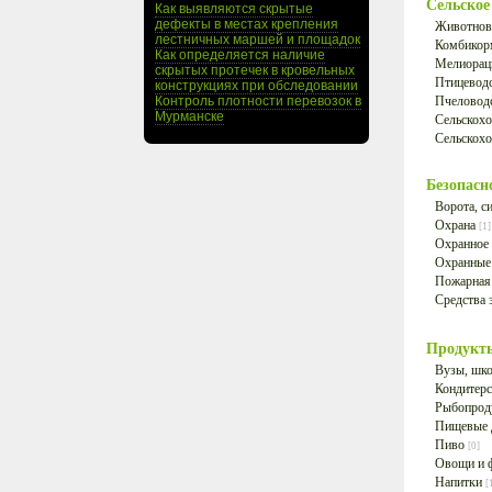
Сельское
Как выявляются скрытые
дефекты в местах крепления
Животнов
лестничных маршей и площадок
Комбикор
Как определяется наличие
Мелиора
скрытых протечек в кровельных
Птицевод
конструкциях при обследовании
Контроль плотности перевозок в
Пчеловод
Мурманске
Сельскохо
Сельскох
Безопасн
Ворота, с
Охрана
[1]
Охранное
Охранные
Пожарная
Средства
Продукт
Вузы, шк
Кондитерс
Рыбопро
Пищевые 
Пиво
[0]
Овощи и 
Напитки
[