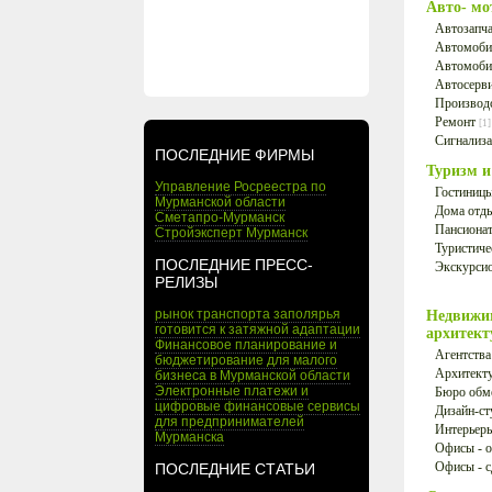
Авто- м
Автозапча
Автомоби
Автомоби
Автосерв
Производ
Ремонт
[1]
Сигнализа
ПОСЛЕДНИЕ ФИРМЫ
Туризм 
Управление Росреестра по
Гостиницы
Мурманской области
Дома отд
Сметапро-Мурманск
Пансионат
Стройэксперт Мурманск
Туристиче
ПОСЛЕДНИЕ ПРЕСС-
Экскурсио
РЕЛИЗЫ
рынок транспорта заполярья
Недвижим
готовится к затяжной адаптации
архитек
Финансовое планирование и
Агентств
бюджетирование для малого
Архитект
бизнеса в Мурманской области
Электронные платежи и
Бюро обм
цифровые финансовые сервисы
Дизайн-с
для предпринимателей
Интерьер
Мурманска
Офисы - 
Офисы - с
ПОСЛЕДНИЕ СТАТЬИ