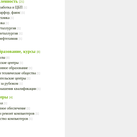
ленность
[21]
работка и ЦБП
[1]
фарфор, фаянс
[1]
ехника
[1]
ика
[1]
еталлургия
[1]
металлургия
[1]
нефтехимия
[1]
бразование, курсы
[8]
колы
[0]
ские центры
[1]
онное образование
[1]
и технические общества
[1]
ательские центры
[1]
 за рубежом
[1]
вышения квалификации
[1]
теры
[4]
ка
[1]
ное обеспечение
[1]
и ремонт компьютеров
[1]
ство компьютеров
[1]