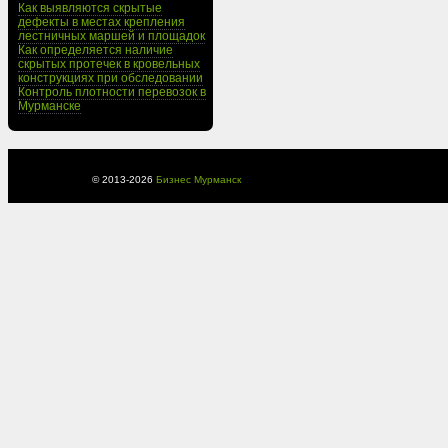
Как выявляются скрытые
дефекты в местах крепления
лестничных маршей и площадок
Как определяется наличие
скрытых протечек в кровельных
конструкциях при обследовании
Контроль плотности перевозок в
Мурманске
© 2013-
2026
Бизнес Мурманск