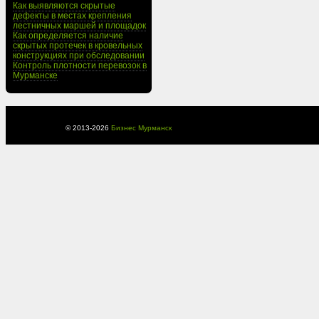
Как выявляются скрытые
дефекты в местах крепления
лестничных маршей и площадок
Как определяется наличие
скрытых протечек в кровельных
конструкциях при обследовании
Контроль плотности перевозок в
Мурманске
© 2013-
2026
Бизнес Мурманск