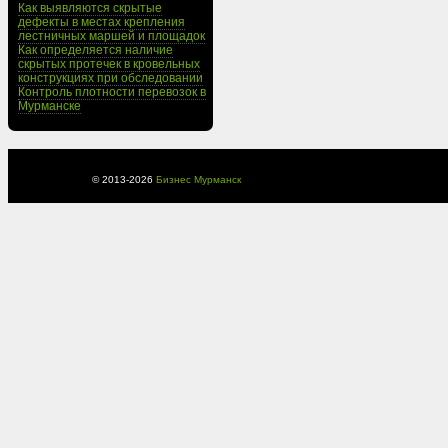
Как выявляются скрытые
дефекты в местах крепления
лестничных маршей и площадок
Как определяется наличие
скрытых протечек в кровельных
конструкциях при обследовании
Контроль плотности перевозок в
Мурманске
© 2013-
2026
Бизнес Мурманск