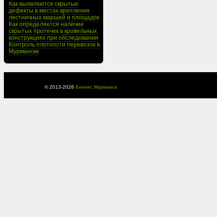
Как выявляются скрытые
дефекты в местах крепления
лестничных маршей и площадок
Как определяется наличие
скрытых протечек в кровельных
конструкциях при обследовании
Контроль плотности перевозок в
Мурманске
© 2013-
2026
Бизнес Мурманск