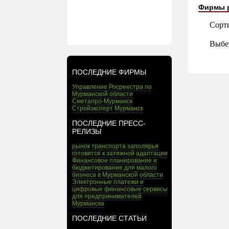
Фирмы 
Сорт
Выбе
ПОСЛЕДНИЕ ФИРМЫ
Управление Росреестра по
Мурманской области
Сметапро-Мурманск
Стройэксперт Мурманск
ПОСЛЕДНИЕ ПРЕСС-
РЕЛИЗЫ
рынок транспорта заполярья
готовится к затяжной адаптации
Финансовое планирование и
бюджетирование для малого
бизнеса в Мурманской области
Электронные платежи и
цифровые финансовые сервисы
для предпринимателей
Мурманска
ПОСЛЕДНИЕ СТАТЬИ